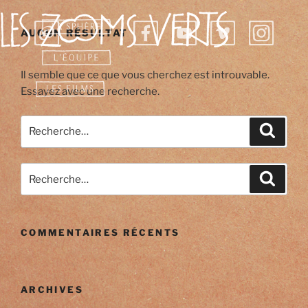
Aller
au
AUCUN RÉSULTAT
contenu
principal
Il semble que ce que vous cherchez est introuvable.
Essayez avec une recherche.
Recherche
Reche
pour
:
Recherche
Reche
pour
:
COMMENTAIRES RÉCENTS
ARCHIVES