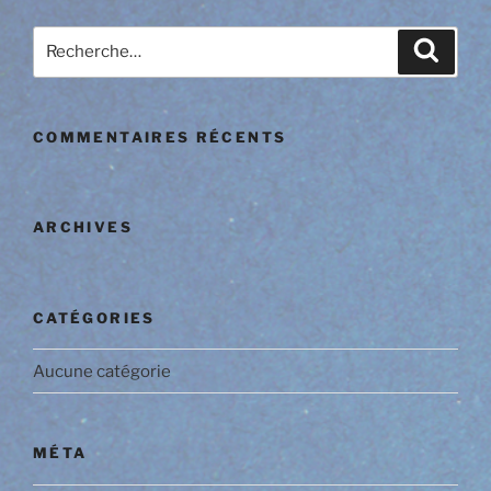
Recherche
Reche
pour
:
COMMENTAIRES RÉCENTS
ARCHIVES
CATÉGORIES
Aucune catégorie
MÉTA