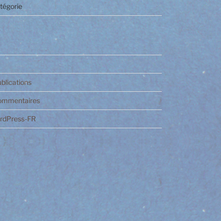
tégorie
ublications
commentaires
ordPress-FR