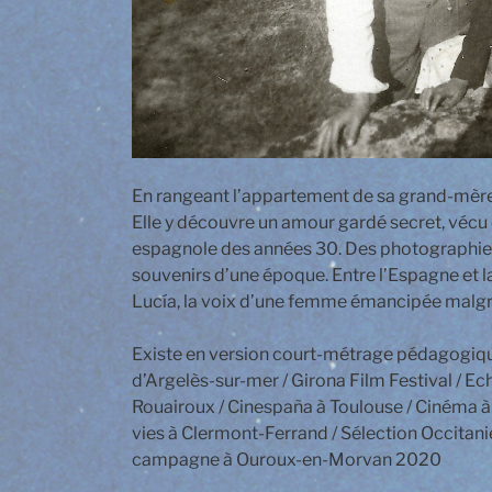
En rangeant l’appartement de sa grand-mère
Elle y découvre un amour gardé secret, vécu 
espagnole des années 30. Des photographies s
souvenirs d’une époque. Entre l’Espagne et la
Lucía, la voix d’une femme émancipée malgré 
Existe en version court-métrage pédagogique
d’Argelès-sur-mer / Girona Film Festival / Ech
Rouairoux / Cinespaña à Toulouse / Cinéma à 
vies à Clermont-Ferrand / Sélection Occitani
campagne à Ouroux-en-Morvan 2020