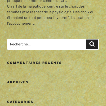
pratiquer leur métier comme un art.
Un art de la maïeutique, centré sur le choix des
femmes et le respect de la physiologie. Des choix qui
ébranlent un tout petit peu l’hypermédicalisation de
l’accouchement.
Recherche
Reche
pour
:
COMMENTAIRES RÉCENTS
ARCHIVES
CATÉGORIES