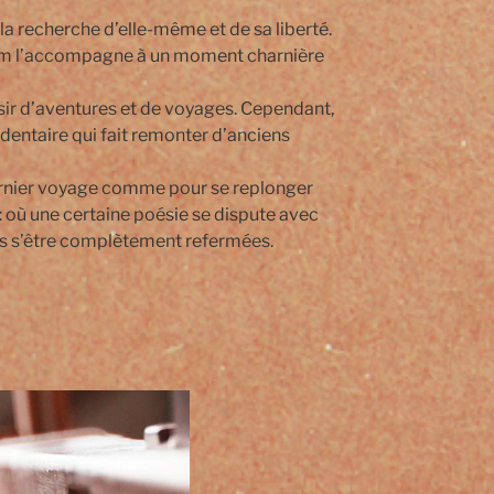
à la recherche d’elle-même et de sa liberté.
ilm l’accompagne à un moment charnière
ésir d’aventures et de voyages. Cependant,
édentaire qui fait remonter d’anciens
 dernier voyage comme pour se replonger
: où une certaine poésie se dispute avec
is s’être complètement refermées.