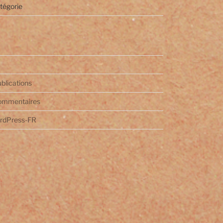
tégorie
ublications
commentaires
ordPress-FR