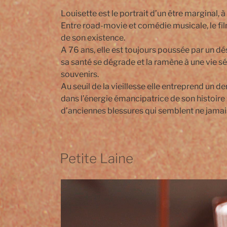
Louisette est le portrait d’un être marginal, 
Entre road-movie et comédie musicale, le f
de son existence.
A 76 ans, elle est toujours poussée par un d
sa santé se dégrade et la ramène à une vie s
souvenirs.
Au seuil de la vieillesse elle entreprend un
dans l’énergie émancipatrice de son histoire 
d’anciennes blessures qui semblent ne jama
Petite Laine