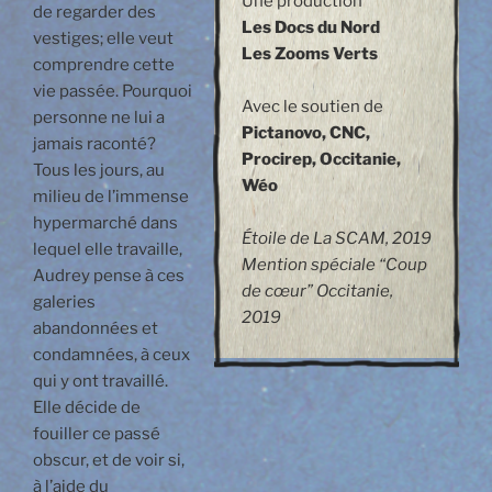
Une production
de regarder des
Les Docs du Nord
vestiges; elle veut
Les Zooms Verts
comprendre cette
vie passée. Pourquoi
Avec le soutien de
personne ne lui a
Pictanovo, CNC,
jamais raconté?
Procirep, Occitanie,
Tous les jours, au
Wéo
milieu de l’immense
hypermarché dans
Étoile de La SCAM, 2019
lequel elle travaille,
Mention spéciale “Coup
Audrey pense à ces
de cœur” Occitanie,
galeries
2019
abandonnées et
condamnées, à ceux
qui y ont travaillé.
Elle décide de
fouiller ce passé
obscur, et de voir si,
à l’aide du