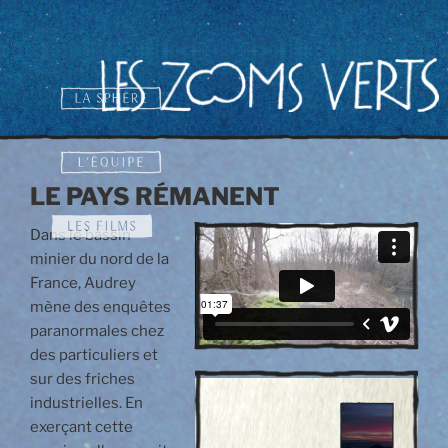
Aller
au
contenu
principal
LE PAYS RÉMANENT
Dans le bassin
minier du nord de la
France, Audrey
mène des enquêtes
paranormales chez
des particuliers et
sur des friches
industrielles. En
exerçant cette