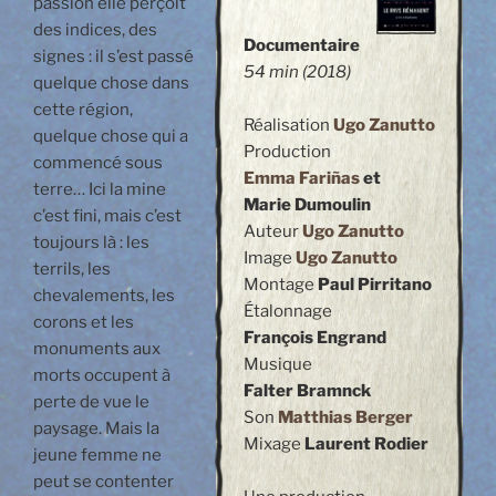
passion elle perçoit
des indices, des
Documentaire
signes : il s’est passé
54 min
(2018)
quelque chose dans
cette région,
Réalisation
Ugo Zanutto
quelque chose qui a
Production
commencé sous
Emma Fariñas
et
terre… Ici la mine
Marie Dumoulin
c’est fini, mais c’est
Auteur
Ugo Zanutto
toujours là : les
Image
Ugo Zanutto
terrils, les
Montage
Paul Pirritano
chevalements, les
Étalonnage
corons et les
François Engrand
monuments aux
Musique
morts occupent à
Falter Bramnck
perte de vue le
Son
Matthias Berger
paysage. Mais la
Mixage
Laurent Rodier
jeune femme ne
peut se contenter