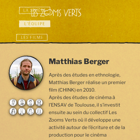
Aller
au
contenu
principal
Matthias Berger
Auteur
Image
Auteur / Image /
Après des études en ethnologie,
Réalisation
Réalisation / Son
Matthias Berger réalise un premier
Son
film (CHINK) en 2010.
Après des études de cinéma à
l’ENSAV de Toulouse, il s’investit
ensuite au sein du collectif Les
Zooms Verts où il développe une
activité autour de l’écriture et de la
production pour le cinéma