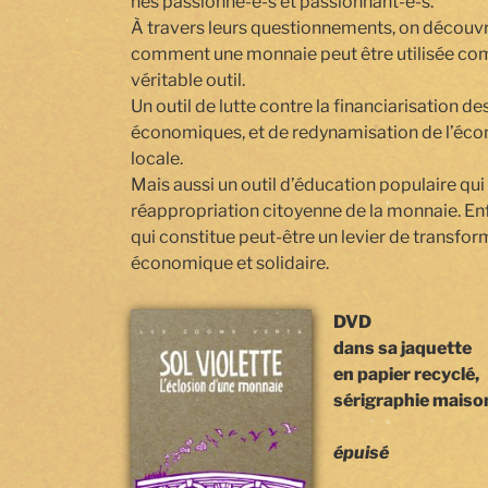
nes passionné-e-s et passionnant-e-s.
À travers leurs questionnements, on découvr
comment une monnaie peut être utilisée c
véritable outil.
Un outil de lutte contre la financiarisation d
économiques, et de ­­redynamisation de l’éc
locale.
Mais aussi un outil d’éducation populaire qu
réappropriation citoyenne de la monnaie. Enf
qui constitue peut-être un levier de transfo
économique et solidaire.
DVD
dans sa jaquette
en papier recyclé,
sérigraphie maiso
épuisé