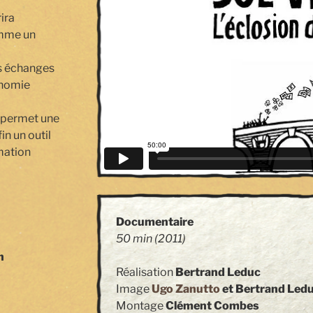
ira
omme un
es échanges
onomie
i permet une
in un outil
rmation
Documentaire
50 min
(2011)
n
Réalisation
Bertrand Leduc
Image
Ugo Zanutto
et Bertrand Led
Montage
Clément Combes