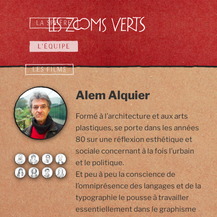
Aller
au
contenu
principal
Alem Alquier
Animation
Animation / Motion
Motion Design
Formé à l’architecture et aux arts
Design / Musique
Musique
plastiques, se porte dans les années
80 sur une réflexion esthétique et
sociale concernant à la fois l’urbain
et le politique.
Et peu à peu la conscience de
l’omniprésence des langages et de la
typographie le pousse à travailler
essentiellement dans le graphisme