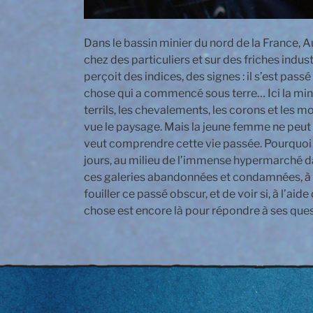
Dans le bassin minier du nord de la France
chez des particuliers et sur des friches indust
perçoit des indices, des signes : il s’est pas
chose qui a commencé sous terre… Ici la mine c’
terrils, les chevalements, les corons et les
vue le paysage. Mais la jeune femme ne peut 
veut comprendre cette vie passée. Pourquoi 
jours, au milieu de l’immense hypermarché dan
ces galeries abandonnées et condamnées, à ce
fouiller ce passé obscur, et de voir si, à l’a
chose est encore là pour répondre à ses ques