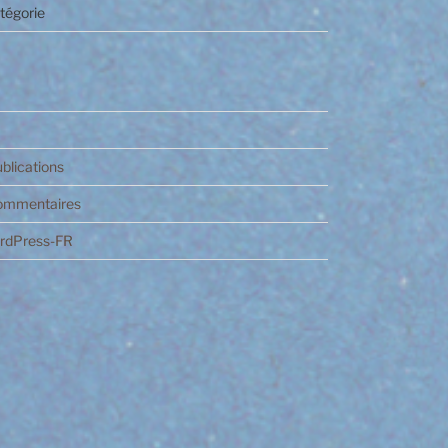
tégorie
ublications
commentaires
ordPress-FR