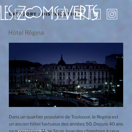
Aller
au
CATEGORY :
DISTRIBUTION
contenu
principal
Hôtel Régina
Dans un quartier populaire de Toulouse, le Regina est
un ancien hôtel fastueux des années 50. Depuis 40 ans
sa propriétaire, Mme Sicre, loue des chambres à ceux