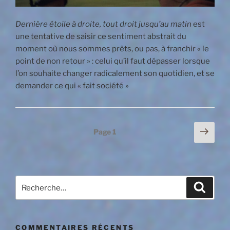
Dernière étoile à droite, tout droit jusqu’au matin
est
une tentative de saisir ce sentiment abstrait du
moment où nous sommes prêts, ou pas, à franchir « le
point de non retour » : celui qu’il faut dépasser lorsque
l’on souhaite changer radicalement son quotidien, et se
demander ce qui « fait société »
Pagination
Pag
Page
1
suiv
des
publications
Recherche
Reche
pour
:
COMMENTAIRES RÉCENTS