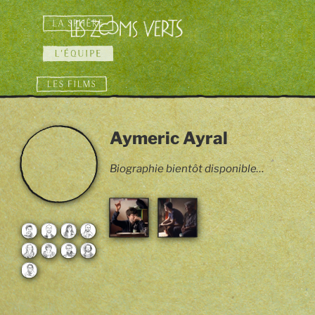
Aller
au
contenu
principal
Aymeric Ayral
Étalonnage
Étalonnage
Biographie bientôt disponible…