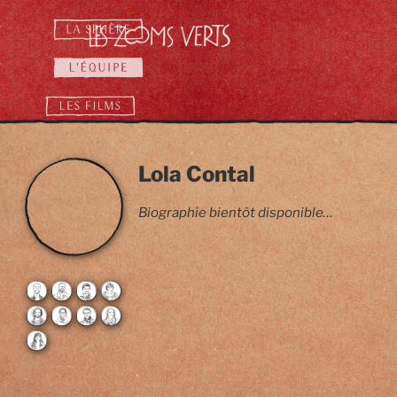
Aller
au
contenu
principal
Lola Contal
Distribution
Distribution
Biographie bientôt disponible…