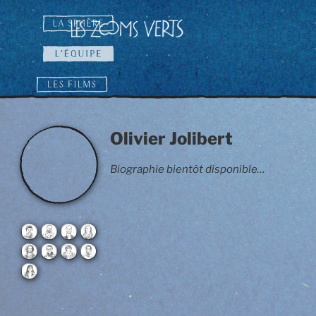
Aller
au
contenu
principal
Olivier Jolibert
Production
Production
Biographie bientôt disponible…